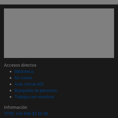
Accesos directos
(abre en nueva ventana)
Biblioteca
(abre en nueva ventana)
Mi correo
(abre en nueva ventana)
Aula virtual ADI
(abre en nueva ventana)
Búsqueda de personas
(abre en nueva ventana)
Trabaja con nosotros
Información
TFNO +34 948 42 56 00