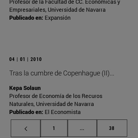
Profesor de la Facultad de CC. Económicas y
Empresariales, Universidad de Navarra
Publicado en:
Expansión
04 | 01 | 2010
Tras la cumbre de Copenhague (II)...
Kepa Solaun
Profesor de Economía de los Recuros
Naturales, Universidad de Navarra
Publicado en:
El Economista
Página
Páginas intermedias Us
Página
1
...
38