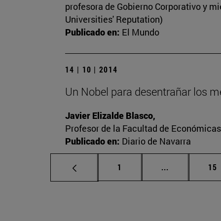
profesora de Gobierno Corporativo y mi
Universities' Reputation)
Publicado en:
El Mundo
14 | 10 | 2014
Un Nobel para desentrañar los 
Javier Elizalde Blasco,
Profesor de la Facultad de Económicas
Publicado en:
Diario de Navarra
Página
Páginas inter
Pá
1
...
15