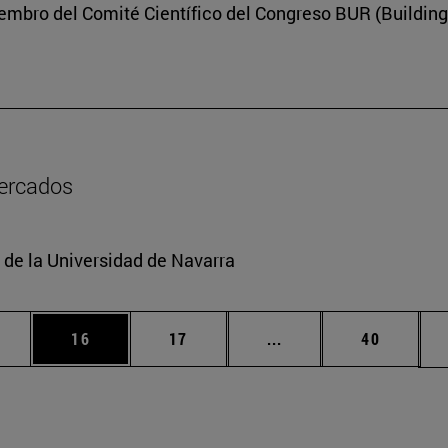
embro del Comité Científico del Congreso BUR (Building
mercados
 de la Universidad de Navarra
medias Use TAB para desplazarse.
gina
Página
Página
Páginas intermedias U
Página
16
17
...
40