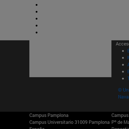
Acces
© Uni
Nava
Campus Pamplona
Campus 
Campus Universitario 31009 Pamplona
Pº de M
España
Donosti