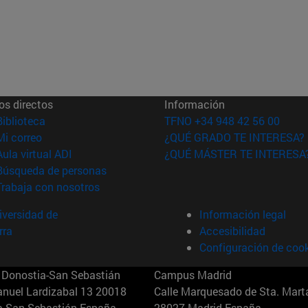
os directos
Información
(abre en nueva ventana)
Biblioteca
TFNO +34 948 42 56 00
(abre en nueva ventana)
Mi correo
¿QUÉ GRADO TE INTERESA?
(abre en nueva ventana)
Aula virtual ADI
¿QUÉ MÁSTER TE INTERESA
(abre en nueva ventana)
Búsqueda de personas
(abre en nueva ventana)
Trabaja con nosotros
versidad de
Información legal
rra
Accesibilidad
Configuración de coo
Donostia-San Sebastián
Campus Madrid
anuel Lardizabal 13 20018
Calle Marquesado de Sta. Marta
a-San Sebastián España
28027 Madrid España