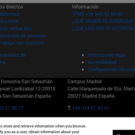
os directos
Información
(abre en nueva ventana)
Biblioteca
TFNO +34 948 42 56 00
(abre en nueva ventana)
Mi correo
¿QUÉ GRADO TE INTERESA?
(abre en nueva ventana)
Aula virtual ADI
¿QUÉ MÁSTER TE INTERESA
(abre en nueva ventana)
Búsqueda de personas
(abre en nueva ventana)
Trabaja con nosotros
versidad de
Información legal
rra
Accesibilidad
Configuración de coo
Donostia-San Sebastián
Campus Madrid
anuel Lardizabal 13 20018
Calle Marquesado de Sta. Marta
a-San Sebastián España
28027 Madrid España
43 21 98 77
T.
+34 914 51 43 41
Nueva York (IESE)
Campus Munich (IESE)
to store and retrieve information when you browse.
7th St 10019-2201 Nueva York
Maria-Theresia-Straße 15 8167
fy you as a user, obtain information about your
Múnich Alemania