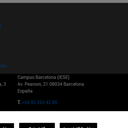
?
kies
Campus Barcelona (IESE)
, 3
Av. Pearson, 21 08034 Barcelona
España
T.
+34 93 253 42 00
Campus Sao Paulo (IESE)
5
Rua Martiniano de Carvalho, 573
01321001 Bela Vista Brasil