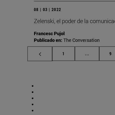
08 | 03 | 2022
Zelenski, el poder de la comunica
Francesc Pujol
Publicado en:
The Conversation
Página
Páginas inte
Pá
1
...
9