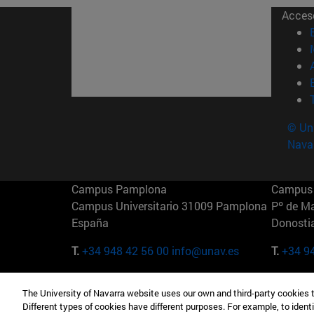
Acces
© Uni
Nava
Campus Pamplona
Campus 
Campus Universitario 31009 Pamplona
Pº de M
España
Donosti
T.
+34 948 42 56 00
info@unav.es
T.
+34 9
Campus Madrid (IESE)
Campus 
The University of Navarra website uses our own and third-party cookies 
Camino del Cerro Águila 3 28023
165 W 5
Different types of cookies have different purposes. For example, to identi
Madrid España
EE.UU