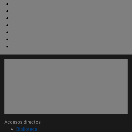
Accesos directos
(abre en nueva ventana)
Biblioteca