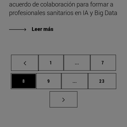
acuerdo de colaboración para formar a
profesionales sanitarios en IA y Big Data
Leer más
Página
Páginas intermedias U
Página
1
...
7
Página
Página
Páginas intermedias Us
Página
8
9
...
23