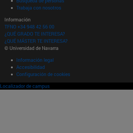
(abre en nueva ventana)
Búsqueda de personas
(abre en nueva ventana)
Trabaja con nosotros
Información
TFNO +34 948 42 56 00
¿QUÉ GRADO TE INTERESA?
¿QUÉ MÁSTER TE INTERESA?
© Universidad de Navarra
Información legal
Accesibilidad
Configuración de cookies
Localizador de campus