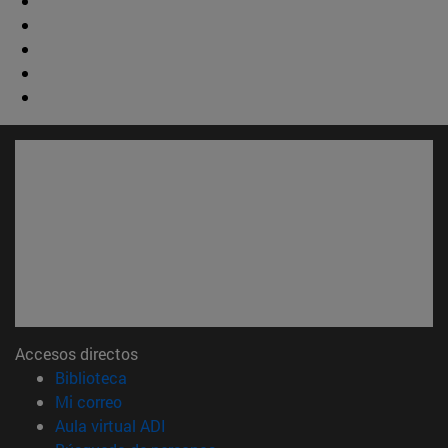
Accesos directos
(abre en nueva ventana)
Biblioteca
(abre en nueva ventana)
Mi correo
(abre en nueva ventana)
Aula virtual ADI