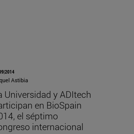
09|2014
quel Astibia
a Universidad y ADItech
articipan en BioSpain
014, el séptimo
ongreso internacional