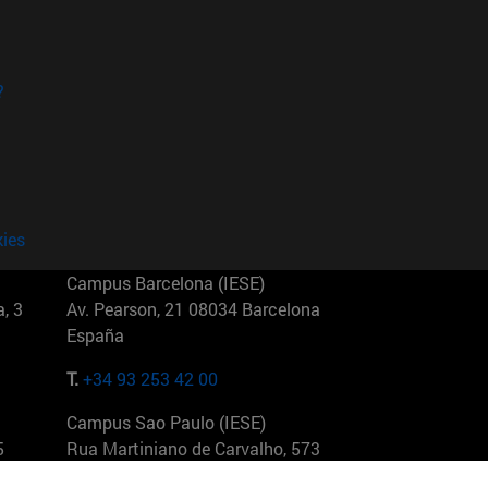
?
kies
Campus Barcelona (IESE)
, 3
Av. Pearson, 21 08034 Barcelona
España
T.
+34 93 253 42 00
Campus Sao Paulo (IESE)
5
Rua Martiniano de Carvalho, 573
01321001 Bela Vista Brasil