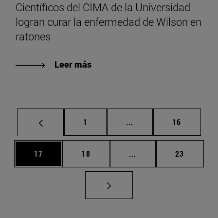
Científicos del CIMA de la Universidad
logran curar la enfermedad de Wilson en
ratones
Leer más
Página
Páginas intermedias Us
Página
1
...
16
Página
Página
Páginas intermedias U
Página
17
18
...
23