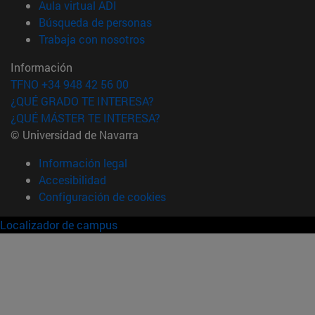
(abre en nueva ventana)
Aula virtual ADI
(abre en nueva ventana)
Búsqueda de personas
(abre en nueva ventana)
Trabaja con nosotros
Información
TFNO +34 948 42 56 00
¿QUÉ GRADO TE INTERESA?
¿QUÉ MÁSTER TE INTERESA?
© Universidad de Navarra
Información legal
Accesibilidad
Configuración de cookies
Localizador de campus