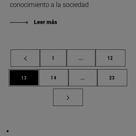
conocimiento a la sociedad
Leer más
Página
Páginas intermedias Us
Página
1
...
12
Página
Página
Páginas intermedias U
Página
13
14
...
23