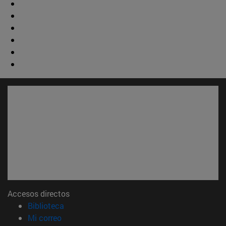
Accesos directos
(abre en nueva ventana)
Biblioteca
(abre en nueva ventana)
Mi correo