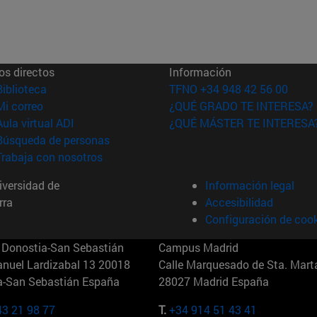
os directos
Información
(abre en nueva ventana)
Biblioteca
TFNO +34 948 42 56 00
(abre en nueva ventana)
Mi correo
¿QUÉ GRADO TE INTERESA?
(abre en nueva ventana)
Aula virtual ADI
¿QUÉ MÁSTER TE INTERESA
(abre en nueva ventana)
Búsqueda de personas
(abre en nueva ventana)
Trabaja con nosotros
versidad de
Información legal
rra
Accesibilidad
Configuración de coo
Donostia-San Sebastián
Campus Madrid
anuel Lardizabal 13 20018
Calle Marquesado de Sta. Marta
a-San Sebastián España
28027 Madrid España
43 21 98 77
T.
+34 914 51 43 41