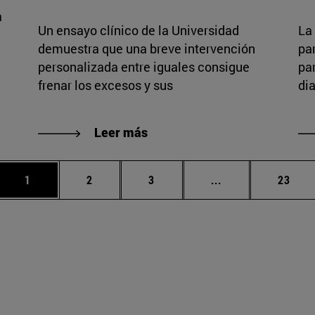
a
Un ensayo clínico de la Universidad
La
demuestra que una breve intervención
pa
personalizada entre iguales consigue
pa
frenar los excesos y sus
dia
Leer más
Página
Página
Página
Páginas intermed
Págin
1
2
3
...
23