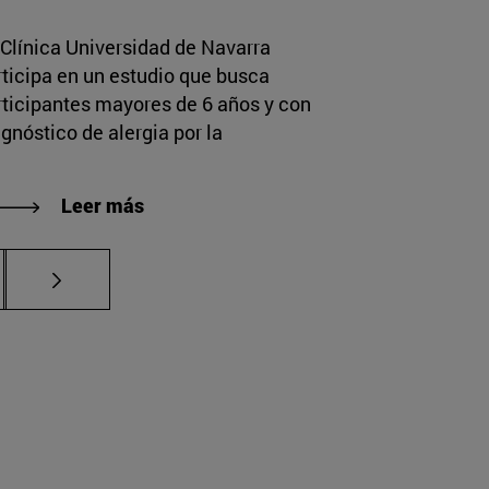
 Clínica Universidad de Navarra
rticipa en un estudio que busca
rticipantes mayores de 6 años y con
gnóstico de alergia por la
Leer más
ias Use TAB para desplazarse.
a