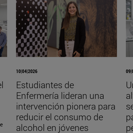
10|04|2026
09|
l
Estudiantes de
U
Enfermería lideran una
a
intervención pionera para
s
reducir el consumo de
p
de
alcohol en jóvenes
p