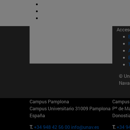
Acces
© Uni
Nava
Campus Pamplona
Campus 
Campus Universitario 31009 Pamplona
Pº de M
España
Donosti
T.
+34 948 42 56 00
info@unav.es
T.
+34 9