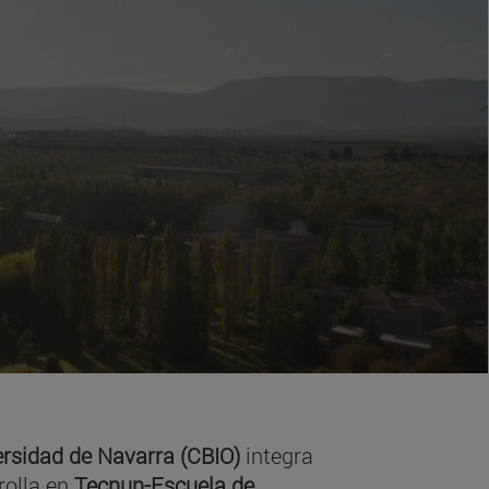
ersidad de Navarra (CBIO)
integra
rolla en
Tecnun-Escuela de