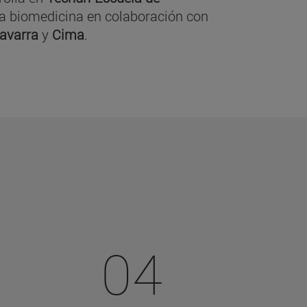
y la biomedicina en colaboración con
Navarra
y
Cima
.
04