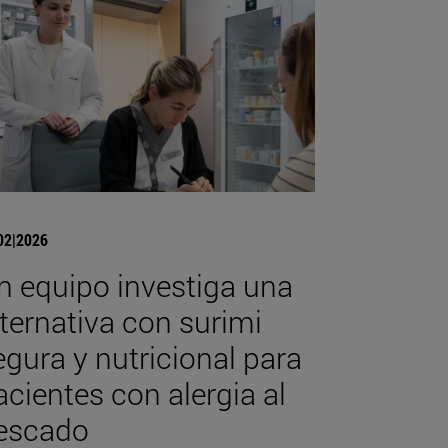
02|2026
n equipo investiga una
lternativa con surimi
egura y nutricional para
acientes con alergia al
escado