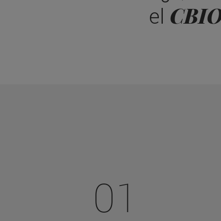
CBI
el
01