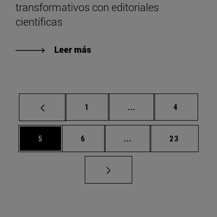
transformativos con editoriales
científicas
Leer más
Página
Páginas intermedias U
Página
1
...
4
Página
Página
Páginas intermedias Us
Página
5
6
...
23