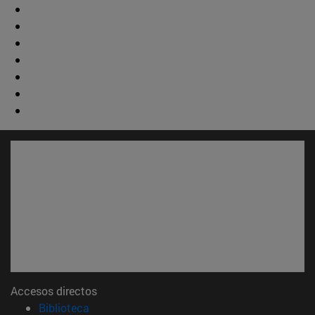
Accesos directos
(abre en nueva ventana)
Biblioteca