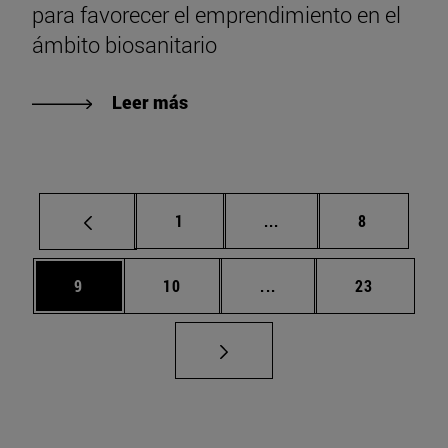
para favorecer el emprendimiento en el
ámbito biosanitario
Leer más
Página
Páginas intermedias U
Página
1
...
8
Página
Página
Páginas intermedias U
Página
9
10
...
23