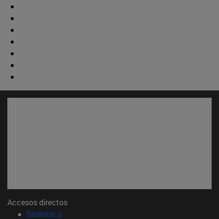
Accesos directos
(abre en nueva ventana)
Biblioteca