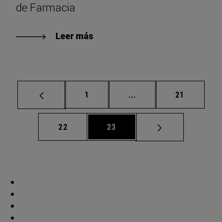
de Farmacia
Leer más
Página
Páginas intermedias Us
Página
1
...
21
Página
Página
22
23