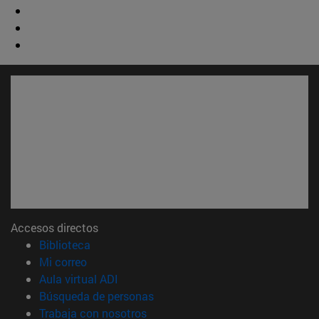
Accesos directos
(abre en nueva ventana)
Biblioteca
(abre en nueva ventana)
Mi correo
(abre en nueva ventana)
Aula virtual ADI
(abre en nueva ventana)
Búsqueda de personas
(abre en nueva ventana)
Trabaja con nosotros