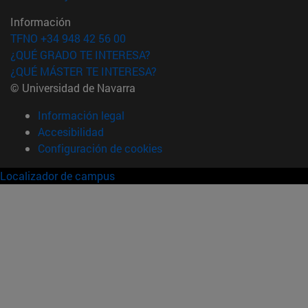
Información
TFNO +34 948 42 56 00
¿QUÉ GRADO TE INTERESA?
¿QUÉ MÁSTER TE INTERESA?
© Universidad de Navarra
Información legal
Accesibilidad
Configuración de cookies
Localizador de campus