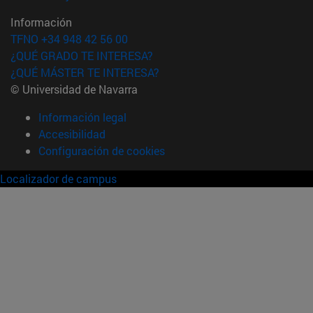
Información
TFNO +34 948 42 56 00
¿QUÉ GRADO TE INTERESA?
¿QUÉ MÁSTER TE INTERESA?
© Universidad de Navarra
Información legal
Accesibilidad
Configuración de cookies
Localizador de campus