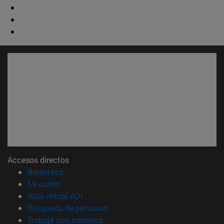
Accesos directos
(abre en nueva ventana)
Biblioteca
(abre en nueva ventana)
Mi correo
(abre en nueva ventana)
Aula virtual ADI
(abre en nueva ventana)
Búsqueda de personas
(abre en nueva ventana)
Trabaja con nosotros