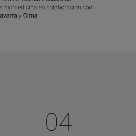
y la biomedicina en colaboración con
Navarra
y
Cima
.
04