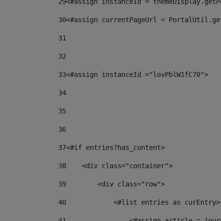
29
<#assign instanceId = themeDisplay.getP
30
<#assign currentPageUrl = PortalUtil.ge
31
32
33
<#assign instanceId ="lovPblW1fC70"> 
34
35
36
37
<#if entries?has_content> 
38
    <div class="container"> 
39
        <div class="row"> 
40
            <#list entries as curEntry>
41
                <#assign article = jour