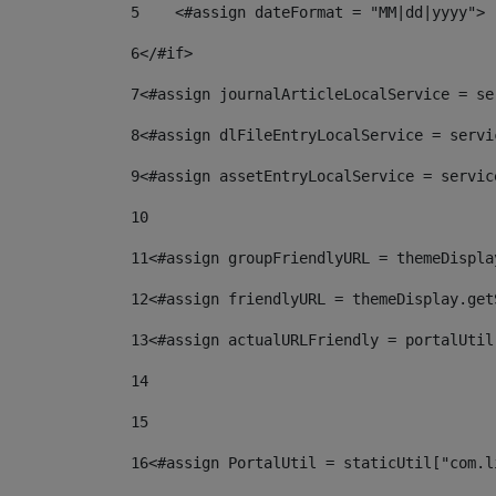
5
    <#assign dateFormat = "MM|dd|yyyy"> 
6
</#if> 
7
<#assign journalArticleLocalService = se
8
<#assign dlFileEntryLocalService = servi
9
<#assign assetEntryLocalService = servic
10
11
<#assign groupFriendlyURL = themeDispla
12
<#assign friendlyURL = themeDisplay.get
13
<#assign actualURLFriendly = portalUtil
14
15
16
<#assign PortalUtil = staticUtil["com.l