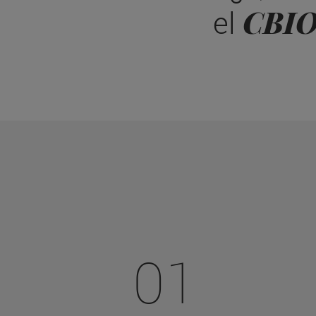
CBI
el
01