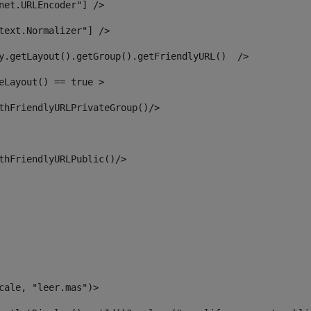
net.URLEncoder"] /> 
text.Normalizer"] /> 
y.getLayout().getGroup().getFriendlyURL()  /> 
eLayout() == true > 
thFriendlyURLPrivateGroup()/> 
thFriendlyURLPublic()/> 
cale, "leer.mas")> 