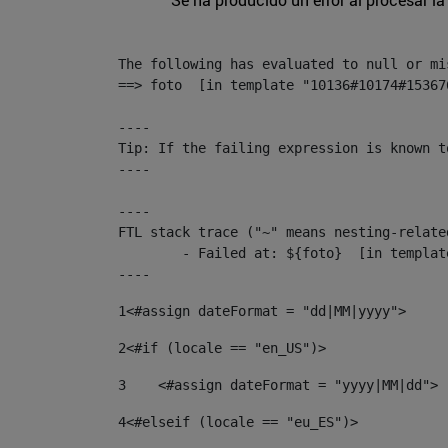
The following has evaluated to null or mis
==> foto  [in template "10136#10174#15367
----

Tip: If the failing expression is known t
----

----

FTL stack trace ("~" means nesting-related
	- Failed at: ${foto}  [in template "10136#10174#153676878" at line 190, column 116]

----
1
<#assign dateFormat = "dd|MM|yyyy"> 
2
<#if (locale == "en_US")> 
3
    <#assign dateFormat = "yyyy|MM|dd"> 
4
<#elseif (locale == "eu_ES")> 