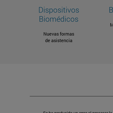
Dispositivos
B
Biomédicos
M
Nuevas formas
de asistencia
Se ha producido un error al procesar la 