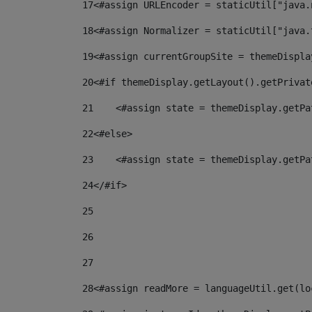
17
<#assign URLEncoder = staticUtil["java.
18
<#assign Normalizer = staticUtil["java.
19
<#assign currentGroupSite = themeDispla
20
<#if themeDisplay.getLayout().getPrivat
21
    <#assign state = themeDisplay.getPa
22
<#else> 
23
    <#assign state = themeDisplay.getPa
24
</#if> 
25
26
27
28
<#assign readMore = languageUtil.get(lo