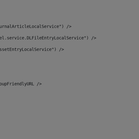
urnalArticleLocalService") /> 
el.service.DLFileEntryLocalService") /> 
ssetEntryLocalService") /> 
oupFriendlyURL /> 