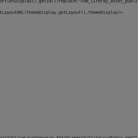
ortletDisplay().getId()?replace("com_liferay_asset_publi
tLayoutURL(themeDisplay.getLayout(),themeDisplay)> 
 
nalArticleLocalService.fetchLatestArticle(curEntry.getCl