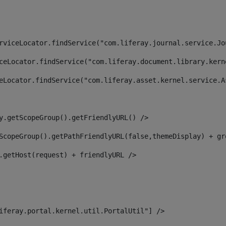
rviceLocator.findService("com.liferay.journal.service.Jo
ceLocator.findService("com.liferay.document.library.kern
eLocator.findService("com.liferay.asset.kernel.service.A
y.getScopeGroup().getFriendlyURL() /> 
ScopeGroup().getPathFriendlyURL(false,themeDisplay) + gr
.getHost(request) + friendlyURL /> 
iferay.portal.kernel.util.PortalUtil"] /> 