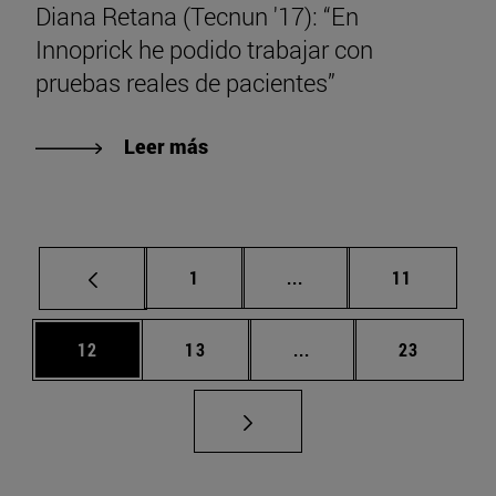
Diana Retana (Tecnun '17): “En
Innoprick he podido trabajar con
pruebas reales de pacientes”
Leer más
Página
Páginas intermedias Us
Página
1
...
11
Página
Página
Páginas intermedias U
Página
12
13
...
23