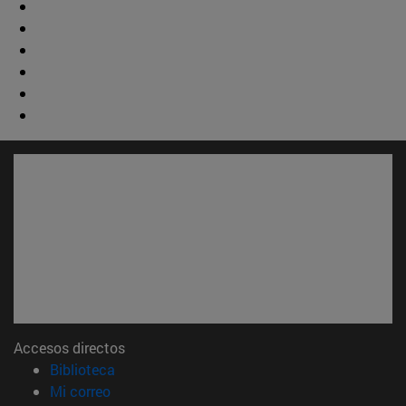
Accesos directos
(abre en nueva ventana)
Biblioteca
(abre en nueva ventana)
Mi correo