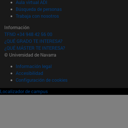
(abre en nueva ventana)
Aula virtual ADI
(abre en nueva ventana)
Búsqueda de personas
(abre en nueva ventana)
Trabaja con nosotros
Información
TFNO +34 948 42 56 00
¿QUÉ GRADO TE INTERESA?
¿QUÉ MÁSTER TE INTERESA?
© Universidad de Navarra
Información legal
Accesibilidad
Configuración de cookies
Localizador de campus