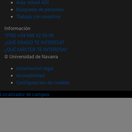
(abre en nueva ventana)
Aula virtual ADI
(abre en nueva ventana)
Búsqueda de personas
(abre en nueva ventana)
Trabaja con nosotros
Información
TFNO +34 948 42 56 00
¿QUÉ GRADO TE INTERESA?
¿QUÉ MÁSTER TE INTERESA?
© Universidad de Navarra
Información legal
Accesibilidad
Configuración de cookies
Localizador de campus