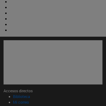
Accesos directos
(abre en nueva ventana)
Biblioteca
(abre en nueva ventana)
Mi correo