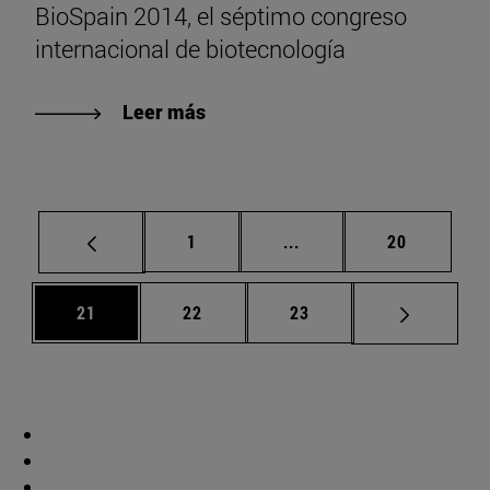
BioSpain 2014, el séptimo congreso
internacional de biotecnología
Leer más
Página
Páginas intermedias Us
Página
1
...
20
Página
Página
Página
21
22
23