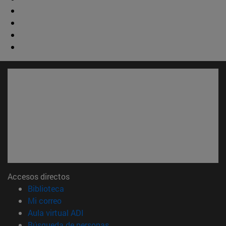
Accesos directos
(abre en nueva ventana)
Biblioteca
(abre en nueva ventana)
Mi correo
(abre en nueva ventana)
Aula virtual ADI
(abre en nueva ventana)
Búsqueda de personas