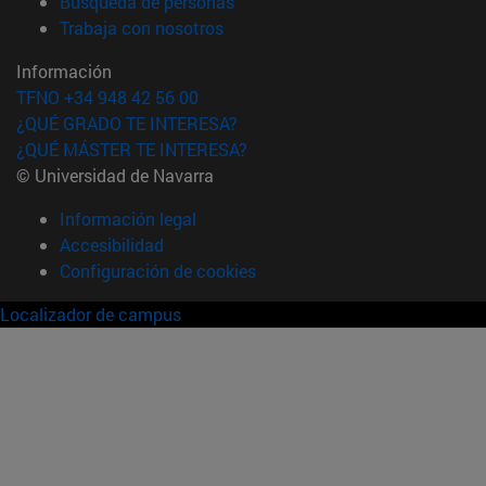
(abre en nueva ventana)
Búsqueda de personas
(abre en nueva ventana)
Trabaja con nosotros
Información
TFNO +34 948 42 56 00
¿QUÉ GRADO TE INTERESA?
¿QUÉ MÁSTER TE INTERESA?
© Universidad de Navarra
Información legal
Accesibilidad
Configuración de cookies
Localizador de campus