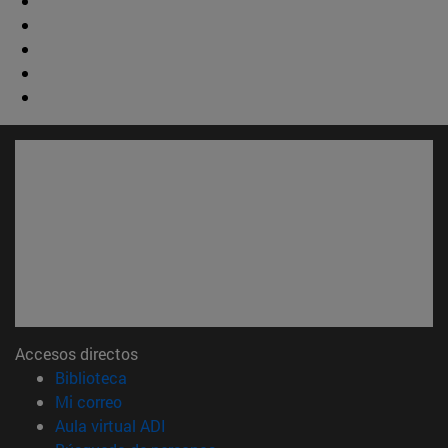
Accesos directos
(abre en nueva ventana)
Biblioteca
(abre en nueva ventana)
Mi correo
(abre en nueva ventana)
Aula virtual ADI