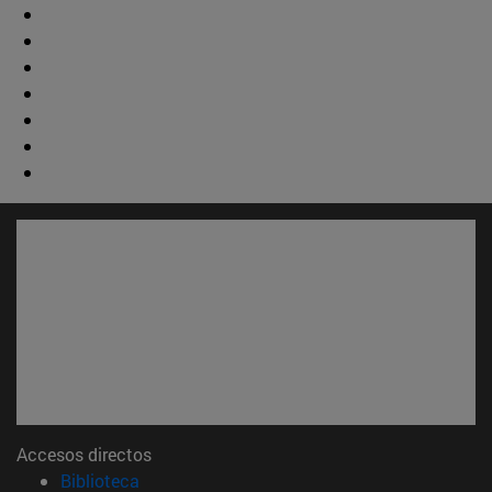
Accesos directos
(abre en nueva ventana)
Biblioteca