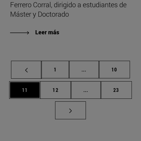
Ferrero Corral, dirigido a estudiantes de
Máster y Doctorado
Leer más
Página
Páginas intermedias Us
Página
1
...
10
Página
Página
Páginas intermedias U
Página
11
12
...
23