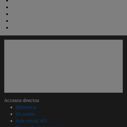
Accesos directos
(abre en nueva ventana)
Biblioteca
(abre en nueva ventana)
Mi correo
(abre en nueva ventana)
Aula virtual ADI