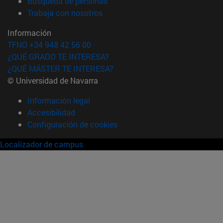
(abre en nueva ventana)
Búsqueda de personas
(abre en nueva ventana)
Trabaja con nosotros
Información
TFNO +34 948 42 56 00
¿QUÉ GRADO TE INTERESA?
¿QUÉ MÁSTER TE INTERESA?
© Universidad de Navarra
Información legal
Accesibilidad
Configuración de cookies
Localizador de campus