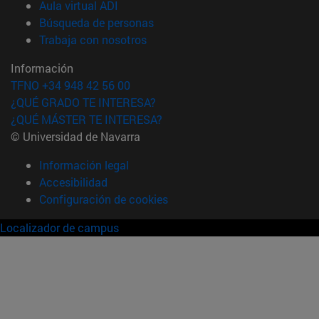
(abre en nueva ventana)
Aula virtual ADI
(abre en nueva ventana)
Búsqueda de personas
(abre en nueva ventana)
Trabaja con nosotros
Información
TFNO +34 948 42 56 00
¿QUÉ GRADO TE INTERESA?
¿QUÉ MÁSTER TE INTERESA?
© Universidad de Navarra
Información legal
Accesibilidad
Configuración de cookies
Localizador de campus