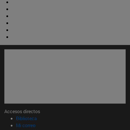
Accesos directos
(abre en nueva ventana)
Biblioteca
(abre en nueva ventana)
Mi correo