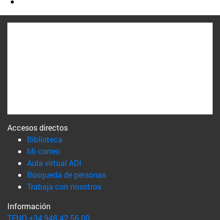
Accesos directos
(abre en nueva ventana)
Biblioteca
(abre en nueva ventana)
Mi correo
(abre en nueva ventana)
Aula virtual ADI
(abre en nueva ventana)
Búsqueda de personas
(abre en nueva ventana)
Trabaja con nosotros
Información
TFNO +34 948 42 56 00