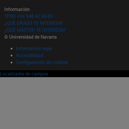
Información
TFNO +34 948 42 56 00
¿QUÉ GRADO TE INTERESA?
¿QUÉ MÁSTER TE INTERESA?
© Universidad de Navarra
Información legal
Accesibilidad
Configuración de cookies
Localizador de campus