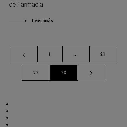
de Farmacia
Leer más
Página
Páginas intermedias Us
Página
1
...
21
Página
Página
22
23