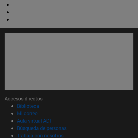
Accesos directos
(abre en nueva ventana)
Biblioteca
(abre en nueva ventana)
Mi correo
(abre en nueva ventana)
Aula virtual ADI
(abre en nueva ventana)
Búsqueda de personas
(abre en nueva ventana)
Trabaja con nosotros