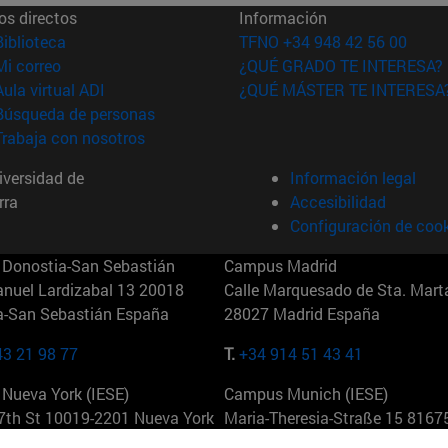
os directos
Información
(abre en nueva ventana)
Biblioteca
TFNO +34 948 42 56 00
(abre en nueva ventana)
Mi correo
¿QUÉ GRADO TE INTERESA?
(abre en nueva ventana)
Aula virtual ADI
¿QUÉ MÁSTER TE INTERESA
(abre en nueva ventana)
Búsqueda de personas
(abre en nueva ventana)
Trabaja con nosotros
versidad de
Información legal
rra
Accesibilidad
Configuración de coo
Donostia-San Sebastián
Campus Madrid
anuel Lardizabal 13 20018
Calle Marquesado de Sta. Marta
a-San Sebastián España
28027 Madrid España
43 21 98 77
T.
+34 914 51 43 41
Nueva York (IESE)
Campus Munich (IESE)
7th St 10019-2201 Nueva York
Maria-Theresia-Straße 15 8167
Múnich Alemania