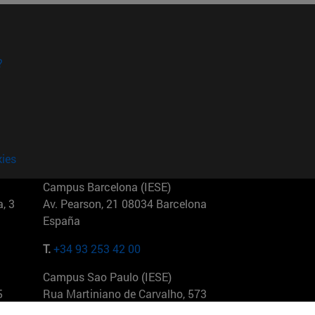
?
kies
Campus Barcelona (IESE)
, 3
Av. Pearson, 21 08034 Barcelona
España
T.
+34 93 253 42 00
Campus Sao Paulo (IESE)
5
Rua Martiniano de Carvalho, 573
01321001 Bela Vista Brasil