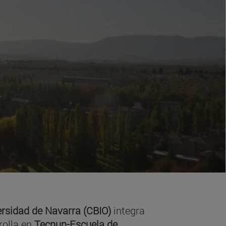
ersidad de Navarra (CBIO)
integra
rolla en
Tecnun-Escuela de