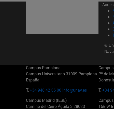
Acces
© Uni
Nava
Campus Pamplona
Campus 
Campus Universitario 31009 Pamplona
Pº de M
España
Donosti
T.
+34 948 42 56 00
info@unav.es
T.
+34 9
Campus Madrid (IESE)
Campus 
Camino del Cerro Águila 3 28023
165 W 5
Madrid España
EE.UU