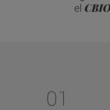
CBI
el
01