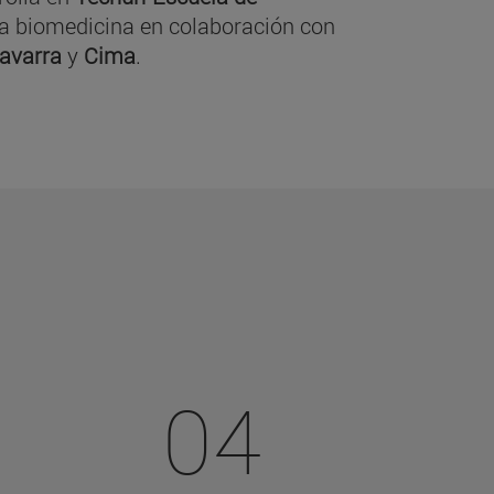
y la biomedicina en colaboración con
Navarra
y
Cima
.
04