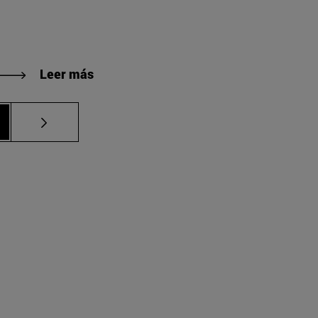
Leer más
arse.
na