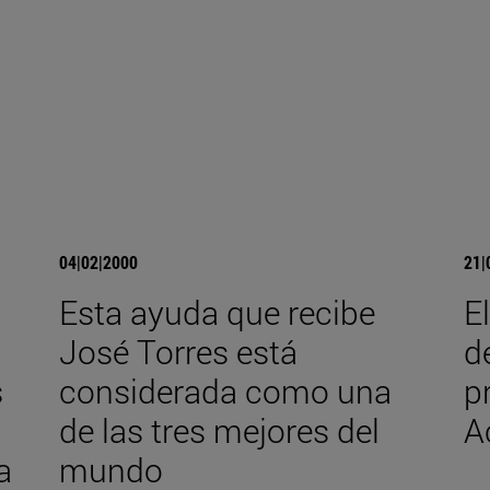
04|02|2000
21|
Esta ayuda que recibe
E
José Torres está
d
s
considerada como una
p
de las tres mejores del
A
a
mundo