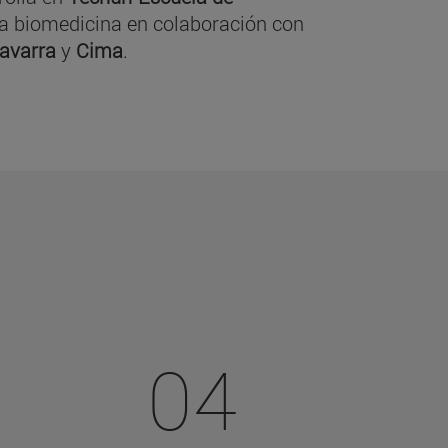
y la biomedicina en colaboración con
Navarra
y
Cima
.
04