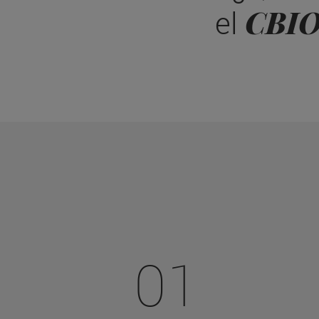
CBI
el
01