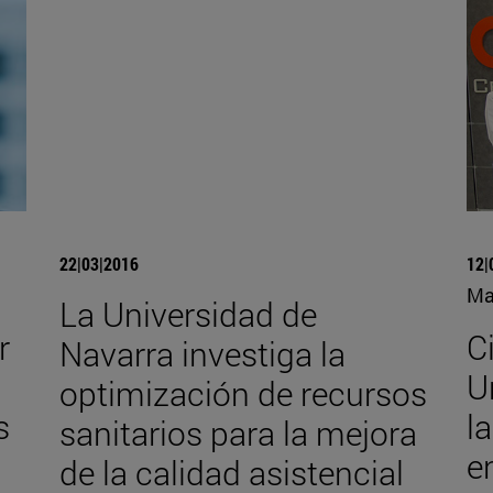
22|03|2016
12|
Ma
La Universidad de
r
C
Navarra investiga la
U
optimización de recursos
s
l
sanitarios para la mejora
e
de la calidad asistencial