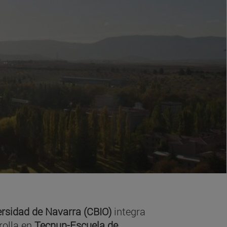
ersidad de Navarra (CBIO)
integra
rolla en
Tecnun-Escuela de