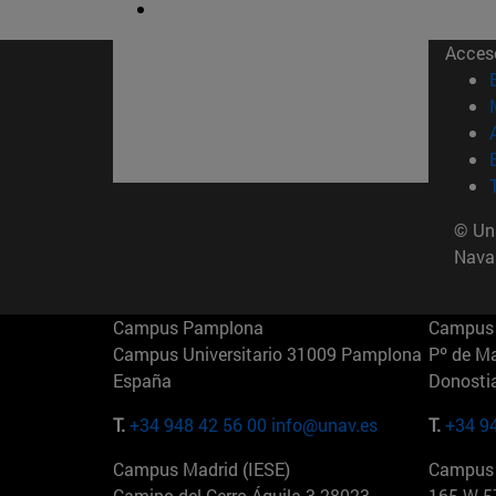
Acces
© Uni
Nava
Campus Pamplona
Campus 
Campus Universitario 31009 Pamplona
Pº de M
España
Donosti
T.
+34 948 42 56 00
info@unav.es
T.
+34 9
Campus Madrid (IESE)
Campus 
Camino del Cerro Águila 3 28023
165 W 5