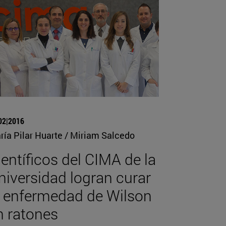
02|2016
ría Pilar Huarte / Miriam Salcedo
ientíficos del CIMA de la
niversidad logran curar
a enfermedad de Wilson
n ratones