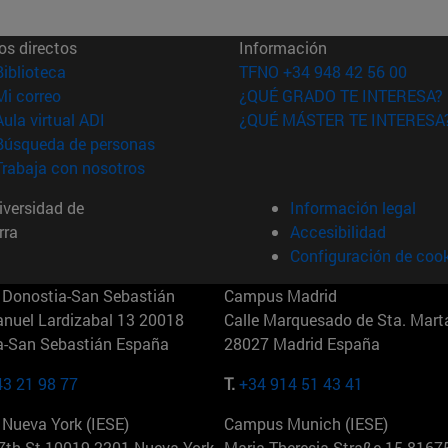
os directos
Información
(abre en nueva ventana)
Biblioteca
TFNO +34 948 42 56 00
(abre en nueva ventana)
Mi correo
¿QUÉ GRADO TE INTERESA?
(abre en nueva ventana)
Aula virtual ADI
¿QUÉ MÁSTER TE INTERESA
(abre en nueva ventana)
Búsqueda de personas
(abre en nueva ventana)
Trabaja con nosotros
versidad de
Información legal
rra
Accesibilidad
Configuración de coo
Donostia-San Sebastián
Campus Madrid
anuel Lardizabal 13 20018
Calle Marquesado de Sta. Marta
a-San Sebastián España
28027 Madrid España
43 21 98 77
T.
+34 914 51 43 41
Nueva York (IESE)
Campus Munich (IESE)
7th St 10019-2201 Nueva York
Maria-Theresia-Straße 15 8167