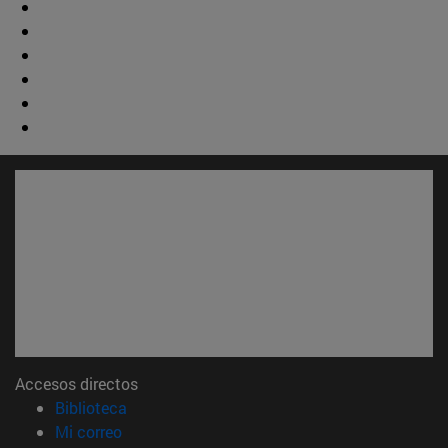
Accesos directos
(abre en nueva ventana)
Biblioteca
(abre en nueva ventana)
Mi correo