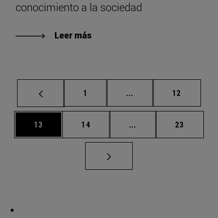
conocimiento a la sociedad
Leer más
Página
Páginas intermedias Us
Página
1
...
12
Página
Página
Páginas intermedias U
Página
13
14
...
23