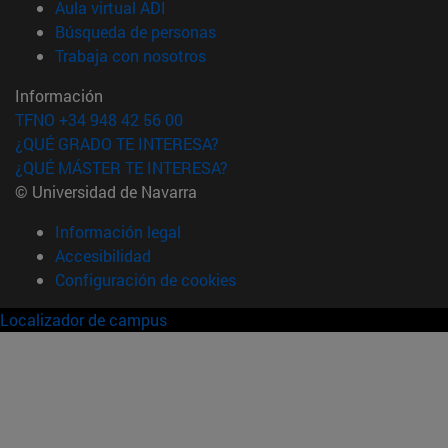
(abre en nueva ventana)
Aula virtual ADI
(abre en nueva ventana)
Búsqueda de personas
(abre en nueva ventana)
Trabaja con nosotros
Información
TFNO +34 948 42 56 00
¿QUÉ GRADO TE INTERESA?
¿QUÉ MÁSTER TE INTERESA?
© Universidad de Navarra
Información legal
Accesibilidad
Configuración de cookies
Localizador de campus