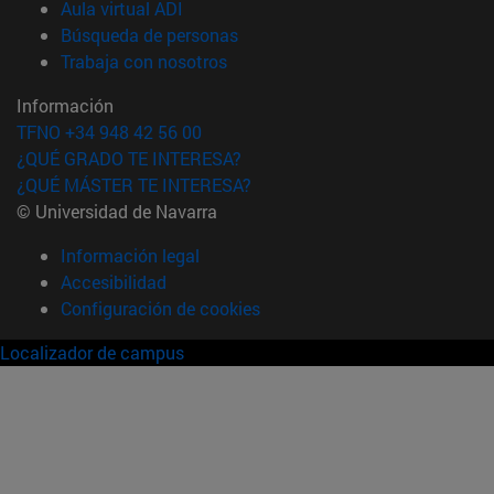
(abre en nueva ventana)
Aula virtual ADI
(abre en nueva ventana)
Búsqueda de personas
(abre en nueva ventana)
Trabaja con nosotros
Información
TFNO +34 948 42 56 00
¿QUÉ GRADO TE INTERESA?
¿QUÉ MÁSTER TE INTERESA?
© Universidad de Navarra
Información legal
Accesibilidad
Configuración de cookies
Localizador de campus