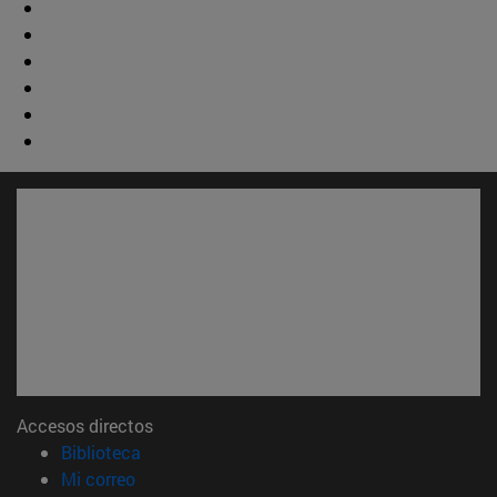
Accesos directos
(abre en nueva ventana)
Biblioteca
(abre en nueva ventana)
Mi correo