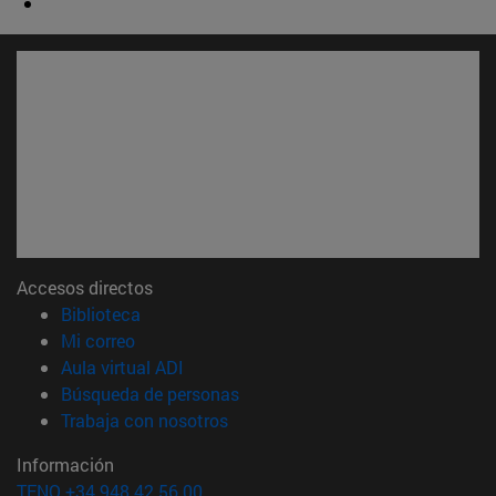
Accesos directos
(abre en nueva ventana)
Biblioteca
(abre en nueva ventana)
Mi correo
(abre en nueva ventana)
Aula virtual ADI
(abre en nueva ventana)
Búsqueda de personas
(abre en nueva ventana)
Trabaja con nosotros
Información
TFNO +34 948 42 56 00