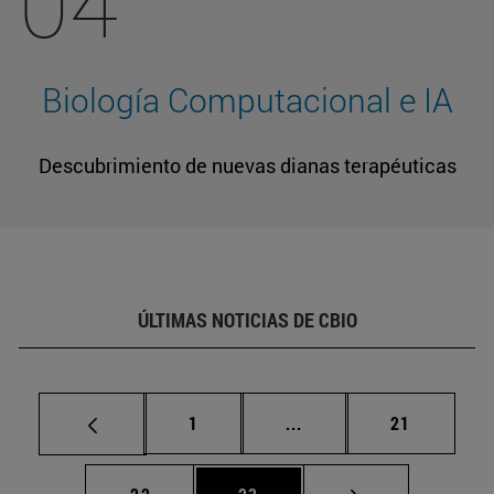
04
Biología Computacional e IA
Descubrimiento de nuevas dianas terapéuticas
ÚLTIMAS NOTICIAS DE CBIO
Página
Páginas intermedias Us
Página
1
...
21
Página
Página