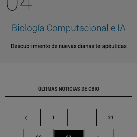
04
Biología Computacional e IA
Descubrimiento de nuevas dianas terapéuticas
ÚLTIMAS NOTICIAS DE CBIO
Página
Páginas intermedias Us
Página
1
...
21
Página
Página