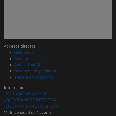
Accesos directos
(abre en nueva ventana)
Biblioteca
(abre en nueva ventana)
Mi correo
(abre en nueva ventana)
Aula virtual ADI
(abre en nueva ventana)
Búsqueda de personas
(abre en nueva ventana)
Trabaja con nosotros
Información
TFNO +34 948 42 56 00
¿QUÉ GRADO TE INTERESA?
¿QUÉ MÁSTER TE INTERESA?
© Universidad de Navarra