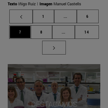
Texto
Iñigo Ruiz
Imagen
Manuel Castells
Página
Páginas intermedias U
Página
1
...
6
Página
Página
Páginas intermedias Us
Página
7
8
...
14
DESTACAMOS