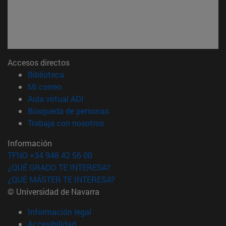
Accesos directos
(abre en nueva ventana)
Biblioteca
(abre en nueva ventana)
Mi correo
(abre en nueva ventana)
Aula virtual ADI
(abre en nueva ventana)
Búsqueda de personas
(abre en nueva ventana)
Trabaja con nosotros
Información
TFNO +34 948 42 56 00
¿QUÉ GRADO TE INTERESA?
¿QUÉ MÁSTER TE INTERESA?
© Universidad de Navarra
Información legal
Accesibilidad