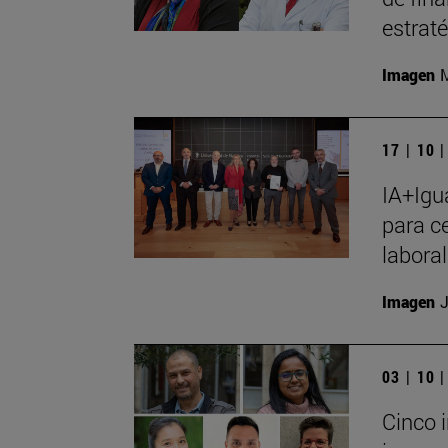
estrat
Imagen
M
17 | 10 
IA+Igu
para ce
laboral
Imagen
J
03 | 10 
Cinco 