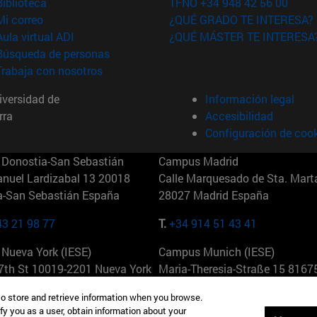
(abre en nueva ventana)
Biblioteca
TFNO +34 948 42 56 00
(abre en nueva ventana)
Mi correo
¿QUÉ GRADO TE INTERESA?
(abre en nueva ventana)
Aula virtual ADI
¿QUÉ MÁSTER TE INTERESA
(abre en nueva ventana)
Búsqueda de personas
(abre en nueva ventana)
Trabaja con nosotros
versidad de
Información legal
rra
Accesibilidad
Configuración de coo
Donostia-San Sebastián
Campus Madrid
anuel Lardizabal 13 20018
Calle Marquesado de Sta. Marta
a-San Sebastián España
28027 Madrid España
43 21 98 77
T.
+34 914 51 43 41
Nueva York (IESE)
Campus Munich (IESE)
7th St 10019-2201 Nueva York
Maria-Theresia-Straße 15 8167
Múnich Alemania
to store and retrieve information when you browse.
fy you as a user, obtain information about your
6 346 8850
T.
+49 89 24209790