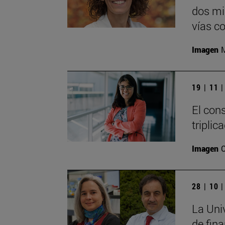
dos mi
vías c
Imagen
M
19 | 11 
El con
tripli
Imagen
28 | 10 
La Uni
de fin