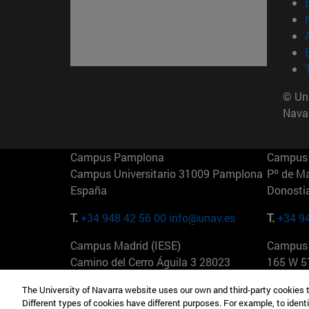
© Uni
Nava
Campus Pamplona
Campus 
Campus Universitario 31009 Pamplona
Pº de M
España
Donosti
T.
+34 948 42 56 00
info@unav.es
T.
+34 9
Campus Madrid (IESE)
Campus 
Camino del Cerro Águila 3 28023
165 W 5
Madrid España
EE.UU
The University of Navarra website uses our own and third-party cookies 
Different types of cookies have different purposes. For example, to identi
T.
+34 912 11 30 00
T.
+1 64