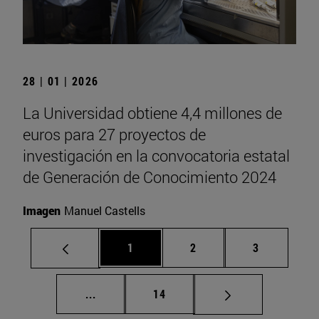
28 | 01 | 2026
La Universidad obtiene 4,4 millones de
euros para 27 proyectos de
investigación en la convocatoria estatal
de Generación de Conocimiento 2024
Imagen
Manuel Castells
Página
Página
Página
1
2
3
Páginas intermedias Use TAB para despla
Página
...
14