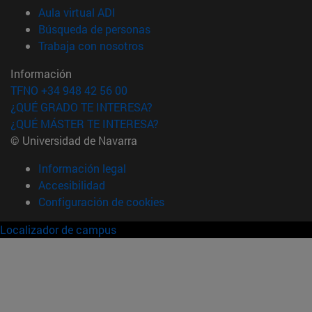
(abre en nueva ventana)
Aula virtual ADI
(abre en nueva ventana)
Búsqueda de personas
(abre en nueva ventana)
Trabaja con nosotros
Información
TFNO +34 948 42 56 00
¿QUÉ GRADO TE INTERESA?
¿QUÉ MÁSTER TE INTERESA?
© Universidad de Navarra
Información legal
Accesibilidad
Configuración de cookies
Localizador de campus