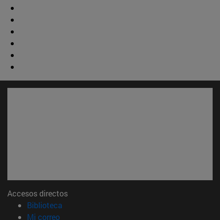
Accesos directos
(abre en nueva ventana)
Biblioteca
(abre en nueva ventana)
Mi correo