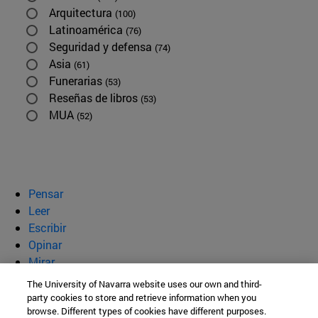
Arquitectura
(100)
Latinoamérica
(76)
Seguridad y defensa
(74)
Asia
(61)
Funerarias
(53)
Reseñas de libros
(53)
MUA
(52)
Pensar
Leer
Escribir
Opinar
Mirar
Quiénes somos
The University of Navarra website uses our own and third-
party cookies to store and retrieve information when you
BeBrave
browse. Different types of cookies have different purposes.