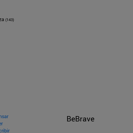
nza
(143)
nsar
BeBrave
er
ribir