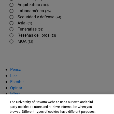
Arquitectura
(100)
Latinoamérica
(76)
Seguridad y defensa
(74)
Asia
(61)
Funerarias
(53)
Reseñas de libros
(53)
MUA
(52)
Pensar
Leer
Escribir
Opinar
Mirar
Quiénes somos
The University of Navarra website uses our own and third-
party cookies to store and retrieve information when you
BeBrave
browse. Different types of cookies have different purposes.