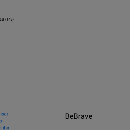
nza
(143)
nsar
BeBrave
er
ribir