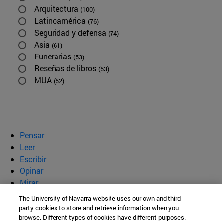
Arquitectura
(100)
Latinoamérica
(76)
Seguridad y defensa
(74)
Asia
(61)
Funerarias
(53)
Reseñas de libros
(53)
MUA
(52)
Pensar
Leer
Escribir
Opinar
Mirar
Quiénes somos
The University of Navarra website uses our own and third-
party cookies to store and retrieve information when you
BeBrave
browse. Different types of cookies have different purposes.