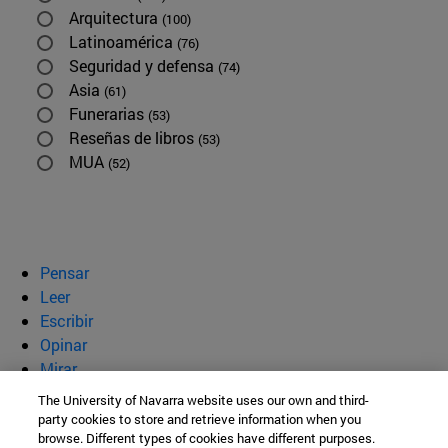
Arquitectura
(100)
Latinoamérica
(76)
Seguridad y defensa
(74)
Asia
(61)
Funerarias
(53)
Reseñas de libros
(53)
MUA
(52)
Pensar
Leer
Escribir
Opinar
Mirar
Quiénes somos
The University of Navarra website uses our own and third-
party cookies to store and retrieve information when you
BeBrave
browse. Different types of cookies have different purposes.