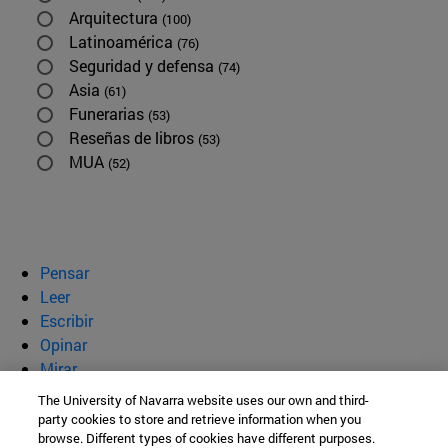
Arquitectura
(100)
Latinoamérica
(76)
Seguridad y defensa
(74)
Asia
(61)
Funerarias
(53)
Reseñas de libros
(53)
MUA
(52)
Pensar
Leer
Escribir
Opinar
Mirar
Quiénes somos
The University of Navarra website uses our own and third-
party cookies to store and retrieve information when you
BeBrave
browse. Different types of cookies have different purposes.