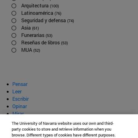
Arquitectura
(100)
Latinoamérica
(76)
Seguridad y defensa
(74)
Asia
(61)
Funerarias
(53)
Reseñas de libros
(53)
MUA
(52)
Pensar
Leer
Escribir
Opinar
Mirar
Quiénes somos
The University of Navarra website uses our own and third-
party cookies to store and retrieve information when you
BeBrave
browse. Different types of cookies have different purposes.