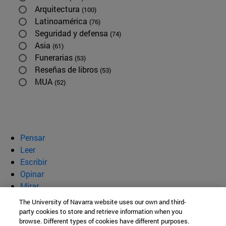
Arquitectura
(100)
Latinoamérica
(76)
Seguridad y defensa
(74)
Asia
(61)
Funerarias
(53)
Reseñas de libros
(53)
MUA
(52)
Pensar
Leer
Escribir
Opinar
Mirar
Quiénes somos
The University of Navarra website uses our own and third-
party cookies to store and retrieve information when you
BeBrave
browse. Different types of cookies have different purposes.