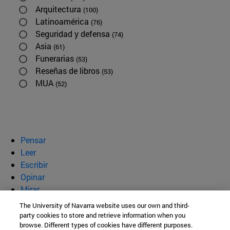
Arquitectura
(100)
Latinoamérica
(76)
Seguridad y defensa
(74)
Asia
(61)
Funerarias
(53)
Reseñas de libros
(53)
MUA
(52)
Pensar
Leer
Escribir
Opinar
Mirar
Quiénes somos
The University of Navarra website uses our own and third-
party cookies to store and retrieve information when you
BeBrave
browse. Different types of cookies have different purposes.