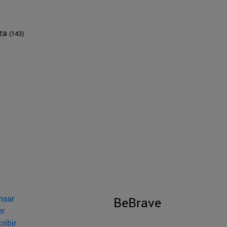
nza
(143)
nsar
BeBrave
er
ribir