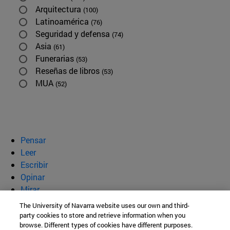
Arquitectura
(100)
Latinoamérica
(76)
Seguridad y defensa
(74)
Asia
(61)
Funerarias
(53)
Reseñas de libros
(53)
MUA
(52)
Pensar
Leer
Escribir
Opinar
Mirar
Quiénes somos
The University of Navarra website uses our own and third-
party cookies to store and retrieve information when you
BeBrave
browse. Different types of cookies have different purposes.