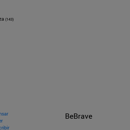
nza
(143)
nsar
BeBrave
er
ribir