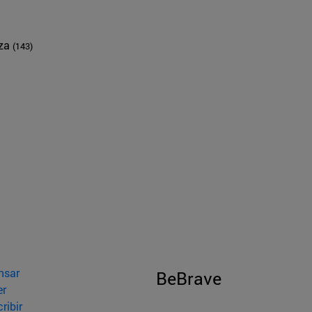
nza
(143)
nsar
BeBrave
er
ribir