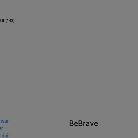
nza
(143)
nsar
BeBrave
er
ribir